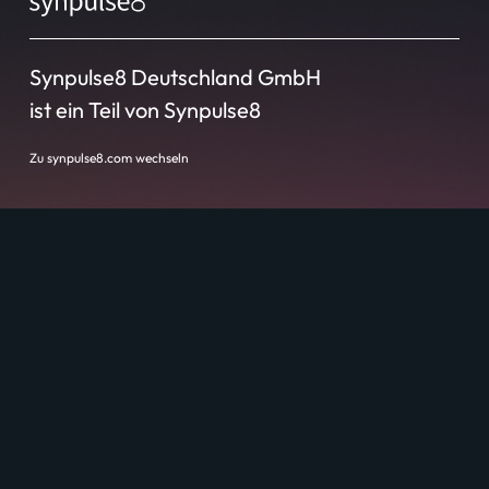
Synpulse8 Deutschland GmbH
ist ein Teil von Synpulse8
Zu synpulse8.com wechseln
Standorte
Ulm
London
Zür
Bangkok
Manila
Bratislava
New York
Düsseldorf
Singapur
Genf
Sidney
Hongkong
Shenzhen
Hyderabad
Taipeh